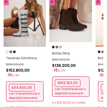
Botas Dina
Texanas Dominica
Bota
$166.800,00
$188.500,00
$143.
$136.200,00
18
$152.800,00
$120
-
%
OFF
19
16
-
%
OFF
-
%
$102.150,00
$114.600,00
$
con
Transferencia o
depósito bancario
con
Transferencia o
Tra
depósito bancario
dep
9
x
$15.133,33
sin interés