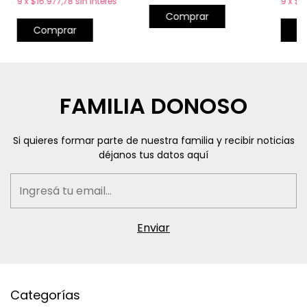
9
x
$16.977,78
sin interés
9
x
$1
Comprar
Comprar
C
FAMILIA DONOSO
Si quieres formar parte de nuestra familia y recibir noticias
déjanos tus datos aquí
Categorías