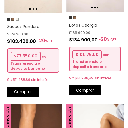
+1
Botas Georgia
Zuecos Pandora
$168.600,00
$129.200,00
20
$134.900,00
-
%
OFF
20
$103.400,00
-
%
OFF
$101.175,00
con
$77.550,00
con
Transferencia o
Transferencia o
depósito bancario
depósito bancario
9
x
$14.988,89
sin interés
9
x
$11.488,89
sin interés
Comprar
Comprar
Envío gratis
Envío gratis