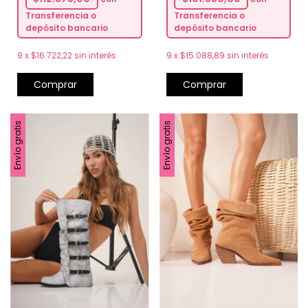
Transferencia o
Transferencia o
depósito bancario
depósito bancario
9
x
$15.088,89
sin interés
9
x
$16.722,22
sin interés
Comprar
Comprar
Envío gratis
Envío gratis