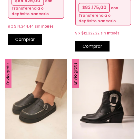
$96.825,00
con
$83.175,00
con
Transferencia o
depósito bancario
Transferencia o
depósito bancario
9
x
$14.344,44
sin interés
9
x
$12.322,22
sin interés
Comprar
Comprar
Envío gratis
Envío gratis