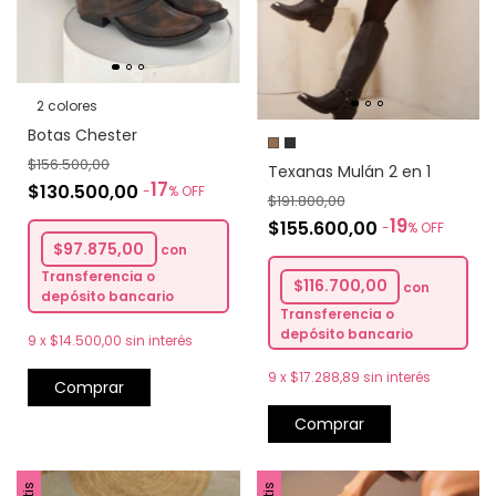
2 colores
Botas Chester
$156.500,00
Texanas Mulán 2 en 1
17
$130.500,00
-
%
OFF
$191.800,00
19
$155.600,00
-
%
OFF
$97.875,00
con
Transferencia o
$116.700,00
con
depósito bancario
Transferencia o
depósito bancario
9
x
$14.500,00
sin interés
9
x
$17.288,89
sin interés
Comprar
Comprar