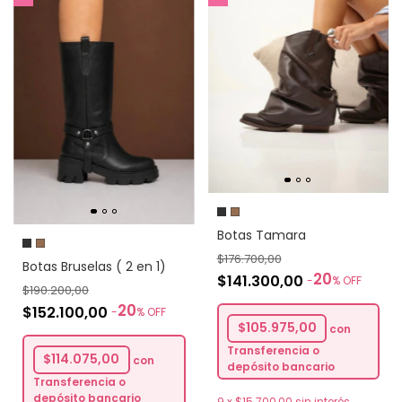
Botas Tamara
$176.700,00
Botas Bruselas ( 2 en 1)
20
$141.300,00
-
%
OFF
$190.200,00
20
$152.100,00
-
%
OFF
$105.975,00
con
Transferencia o
$114.075,00
con
depósito bancario
Transferencia o
depósito bancario
9
x
$15.700,00
sin interés