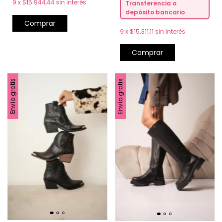
9
x
$15.944,44
sin interés
Transferencia o
depósito bancario
Comprar
9
x
$15.311,11
sin interés
Comprar
Envío gratis
Envío gratis