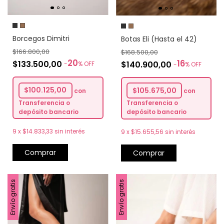
Borcegos Dimitri
Botas Eli (Hasta el 42)
$166.800,00
$168.500,00
20
16
$133.500,00
$140.900,00
-
%
OFF
-
%
OFF
$100.125,00
$105.675,00
con
con
Transferencia o
Transferencia o
depósito bancario
depósito bancario
9
x
$14.833,33
sin interés
9
x
$15.655,56
sin interés
Comprar
Comprar
Envío gratis
Envío gratis