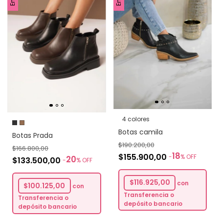
4 colores
Botas camila
Botas Prada
$190.200,00
$166.800,00
18
$155.900,00
-
%
OFF
20
$133.500,00
-
%
OFF
$116.925,00
con
$100.125,00
con
Transferencia o
Transferencia o
depósito bancario
depósito bancario