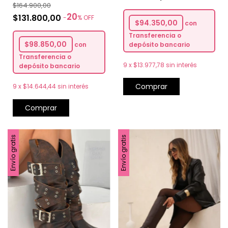
$164.900,00
20
$131.800,00
-
%
OFF
$94.350,00
con
Transferencia o
$98.850,00
con
depósito bancario
Transferencia o
9
x
$13.977,78
sin interés
depósito bancario
Comprar
9
x
$14.644,44
sin interés
Comprar
Envío gratis
Envío gratis