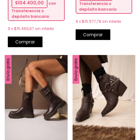
$104.400,00
con
Transferencia o
depósito bancario
Transferencia o
depósito bancario
9
x
$15.577,78
sin interés
9
x
$15.466,67
sin interés
Comprar
Comprar
Envío gratis
Envío gratis