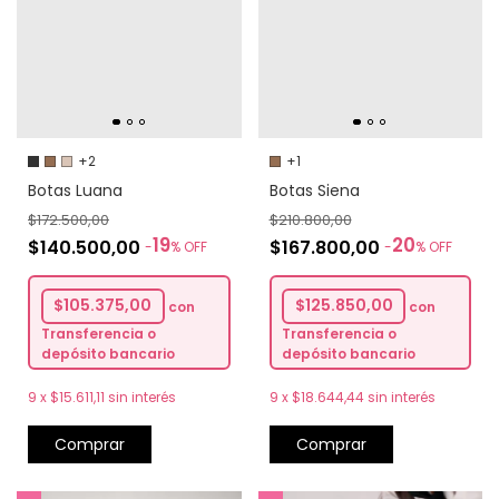
+2
+1
Botas Luana
Botas Siena
$172.500,00
$210.800,00
19
20
$140.500,00
$167.800,00
-
%
OFF
-
%
OFF
$105.375,00
$125.850,00
con
con
Transferencia o
Transferencia o
depósito bancario
depósito bancario
9
x
$15.611,11
sin interés
9
x
$18.644,44
sin interés
Comprar
Comprar