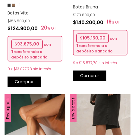
+1
Botas Bruna
Botas Vita
$173.800,00
$156.500,00
19
$140.200,00
-
%
OFF
20
$124.900,00
-
%
OFF
$105.150,00
con
$93.675,00
con
Transferencia o
depósito bancario
Transferencia o
depósito bancario
9
x
$15.577,78
sin interés
9
x
$13.877,78
sin interés
Comprar
Comprar
Envío gratis
Envío gratis