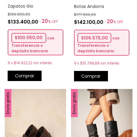
Zapatos Gio
Botas Andorra
$166.800,00
$177.600,00
20
20
$133.400,00
$142.100,00
-
%
OFF
-
%
OFF
$100.050,00
$106.575,00
con
con
Transferencia o
Transferencia o
depósito bancario
depósito bancario
9
x
$14.822,22
sin interés
9
x
$15.788,89
sin interés
Comprar
Comprar
Envío gratis
Envío gratis