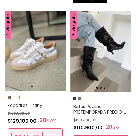
Envío gratis
Envío gratis
Zapatillas Tifany
Botas Paulina (
PRETEMPORADA PRECIO DE
$160.500,00
LANZAMIENTO)
20
$138.400,00
$129.100,00
-
%
OFF
20
$110.900,00
-
%
OFF