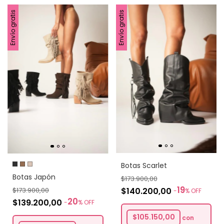
Envío gratis
Envío gratis
Botas Scarlet
Botas Japón
$173.900,00
19
$140.200,00
$173.900,00
-
%
OFF
20
$139.200,00
-
%
OFF
$105.150,00
con