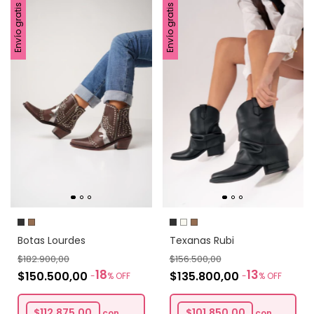
Envío gratis
Envío gratis
Texanas Rubi
Botas Lourdes
$156.500,00
$182.900,00
13
18
$135.800,00
$150.500,00
-
%
OFF
-
%
OFF
$101.850,00
$112.875,00
con
con