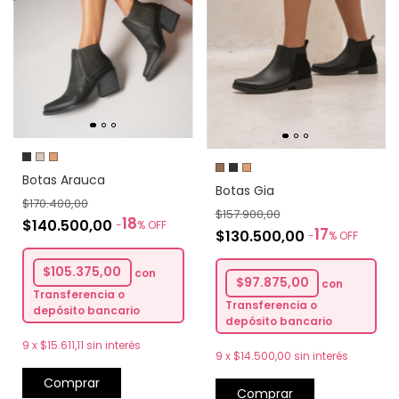
Botas Arauca
Botas Gia
$170.400,00
$157.900,00
18
$140.500,00
-
%
OFF
17
$130.500,00
-
%
OFF
$105.375,00
con
$97.875,00
con
Transferencia o
Transferencia o
depósito bancario
depósito bancario
9
x
$15.611,11
sin interés
9
x
$14.500,00
sin interés
Comprar
Comprar