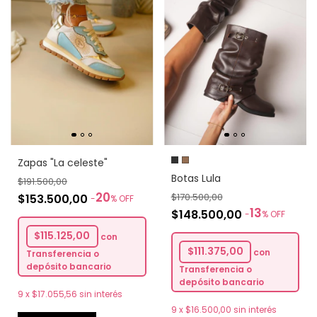
Zapas "La celeste"
Botas Lula
$191.500,00
20
$170.500,00
$153.500,00
-
%
OFF
13
$148.500,00
-
%
OFF
$115.125,00
con
$111.375,00
con
Transferencia o
depósito bancario
Transferencia o
depósito bancario
9
x
$17.055,56
sin interés
9
x
$16.500,00
sin interés