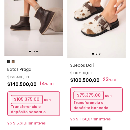
Suecos Dalí
Botas Praga
$130.500,00
$163.400,00
23
$100.500,00
-
%
OFF
14
$140.500,00
-
%
OFF
$75.375,00
con
$105.375,00
con
Transferencia o
Transferencia o
depósito bancario
depósito bancario
9
x
$11.166,67
sin interés
9
x
$15.611,11
sin interés