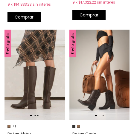
9
x
$17.322,22
sin interés
9
x
$14.833,33
sin interés
Comprar
Comprar
Envío gratis
Envío gratis
+1