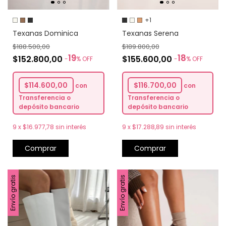
+1
Texanas Dominica
Texanas Serena
$188.500,00
$189.800,00
19
18
$152.800,00
$155.600,00
-
%
OFF
-
%
OFF
$114.600,00
$116.700,00
con
con
Transferencia o
Transferencia o
depósito bancario
depósito bancario
9
x
$16.977,78
sin interés
9
x
$17.288,89
sin interés
Comprar
Comprar
Envío gratis
Envío gratis