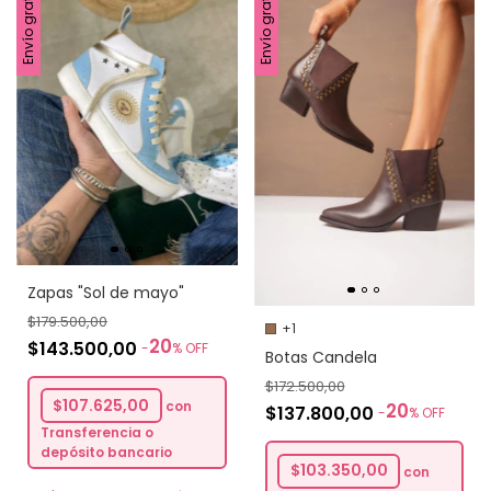
Envío gratis
Envío gratis
Zapas "Sol de mayo"
$179.500,00
+1
20
$143.500,00
-
%
OFF
Botas Candela
$172.500,00
$107.625,00
con
20
$137.800,00
-
%
OFF
Transferencia o
depósito bancario
$103.350,00
con