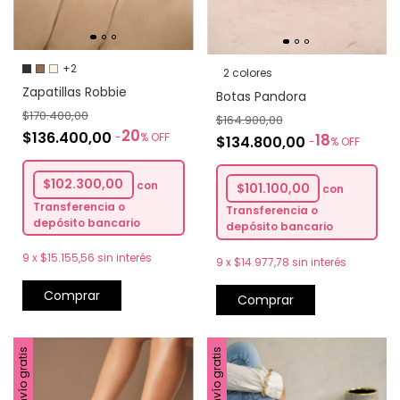
+2
2 colores
Zapatillas Robbie
Botas Pandora
$170.400,00
$164.900,00
20
$136.400,00
18
-
%
OFF
$134.800,00
-
%
OFF
$102.300,00
con
$101.100,00
con
Transferencia o
Transferencia o
depósito bancario
depósito bancario
9
x
$15.155,56
sin interés
9
x
$14.977,78
sin interés
Comprar
Comprar
Envío gratis
Envío gratis