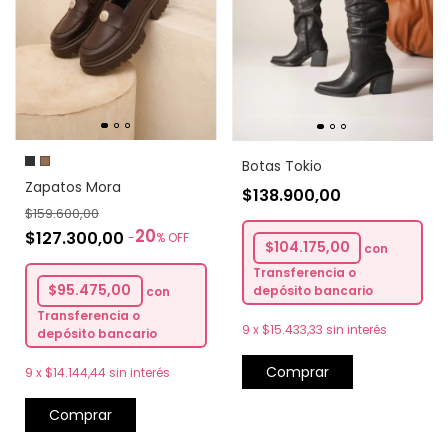
Botas Tokio
Zapatos Mora
$138.900,00
$159.600,00
20
$127.300,00
-
%
OFF
$104.175,00
con
Transferencia o
$95.475,00
depósito bancario
con
Transferencia o
9
x
$15.433,33
sin interés
depósito bancario
Comprar
9
x
$14.144,44
sin interés
Comprar