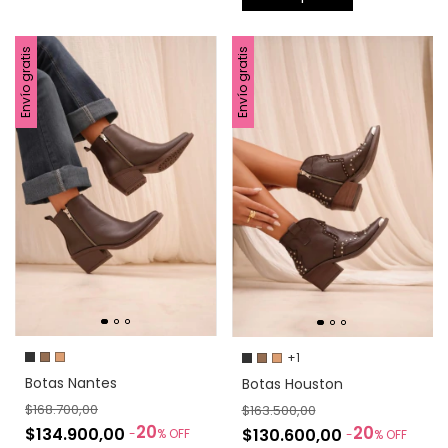
Envío gratis
Envío gratis
+1
Botas Nantes
Botas Houston
$168.700,00
$163.500,00
20
20
$134.900,00
$130.600,00
-
%
OFF
-
%
OFF