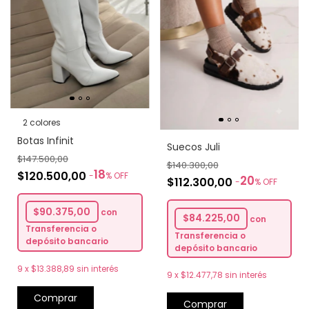
2 colores
Botas Infinit
Suecos Juli
$147.500,00
$140.300,00
18
$120.500,00
-
%
OFF
20
$112.300,00
-
%
OFF
$90.375,00
con
$84.225,00
con
Transferencia o
Transferencia o
depósito bancario
depósito bancario
9
x
$13.388,89
sin interés
9
x
$12.477,78
sin interés
Comprar
Comprar