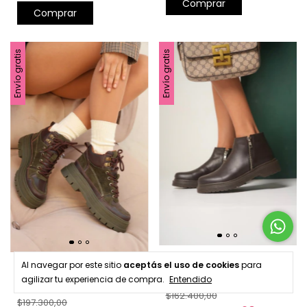
Comprar
Comprar
Envío gratis
Envío gratis
Al navegar por este sitio
aceptás el uso de cookies
para
+2
Botas Dennis
agilizar tu experiencia de compra.
Entendido
Borcegos June
$162.400,00
$197.300,00