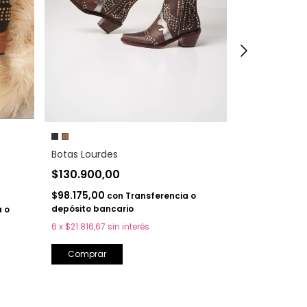
+1
Botas Noelia
$130.400,
$142.500,00
Botas Lourdes
$97.800,00
$130.900,00
depósito banc
6
x
$21.733,33
s
$98.175,00
con
Transferencia o
depósito bancario
 o
Comprar
6
x
$21.816,67
sin interés
Comprar