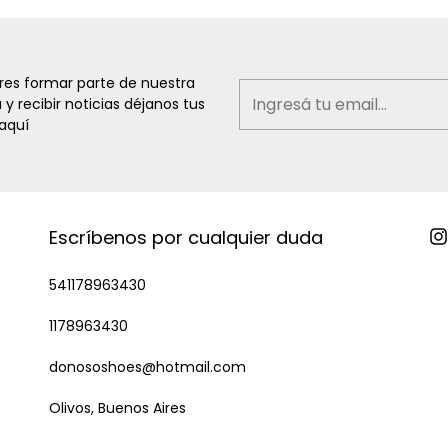
eres formar parte de nuestra
a y recibir noticias déjanos tus
aquí
Escríbenos por cualquier duda
541178963430
1178963430
donososhoes@hotmail.com
Olivos, Buenos Aires