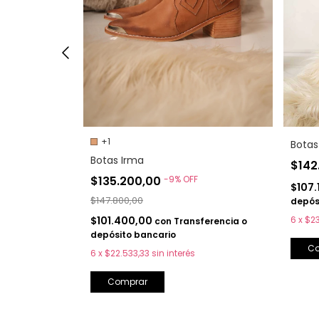
+1
Botas
Botas Irma
$142
$135.200,00
-
9
%
OFF
$107.
$147.800,00
depós
ferencia o
$101.400,00
6
x
$23
con
Transferencia o
depósito bancario
C
6
x
$22.533,33
sin interés
Comprar