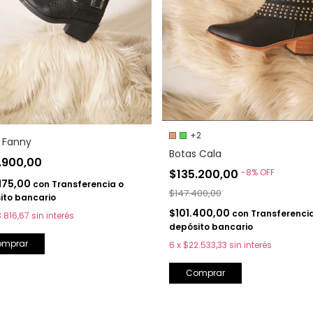
+2
 Fanny
Botas Cala
.900,00
$135.200,00
-
8
%
OFF
175,00
con
Transferencia o
$147.400,00
ito bancario
$101.400,00
con
Transferencia
.816,67
sin interés
depósito bancario
omprar
6
x
$22.533,33
sin interés
Comprar