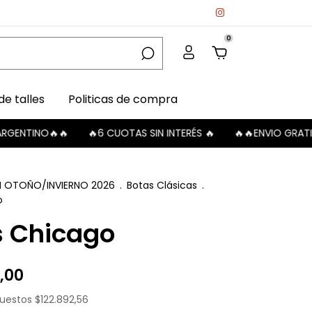
0
de talles
Politicas de compra
O🔥🔥
🔥6 CUOTAS SIN INTERÉS 🔥
🔥🔥ENVIO GRATIS A SUCU
N OTOÑO/INVIERNO 2026
.
Botas Clásicas
.
o
s Chicago
,00
puestos
$122.892,56