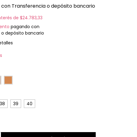
0
con
Transferencia o depósito bancario
interés de
$24.783,33
ento
pagando con
 o depósito bancario
talles
is
38
39
40