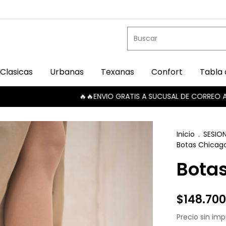
Clasicas
Urbanas
Texanas
Confort
Tabla 
🔥🔥ENVIO GRATIS A SUCUSAL DE CORREO ARGENTIN
Inicio
.
SESIO
Botas Chicag
Bota
$148.700
Precio sin im