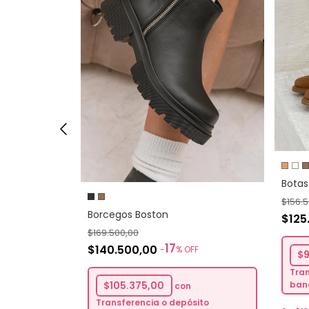
Botas
$156.
Borcegos Boston
$125
$169.500,00
17
$140.500,00
F
-
%
OFF
$
Tran
$105.375,00
ban
con
sito
Transferencia o depósito