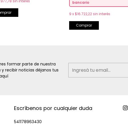
.977,78
sin interés
bancario
omprar
9
x
$16.722,22
sin interés
Comprar
eres formar parte de nuestra
a y recibir noticias déjanos tus
aquí
Escríbenos por cualquier duda
541178963430