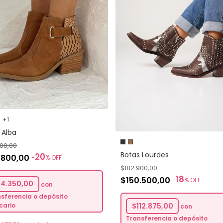
+1
 Alba
500,00
Botas Lourdes
20
.800,00
-
%
OFF
$182.900,00
18
$150.500,00
-
%
OFF
94.350,00
con
sferencia o depósito
cario
$112.875,00
con
Transferencia o depósito