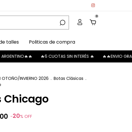
0
de talles
Politicas de compra
NO🔥🔥
🔥6 CUOTAS SIN INTERÉS 🔥
🔥🔥ENVIO GRATIS A SU
N OTOÑO/INVIERNO 2026
.
Botas Clásicas
.
o
s Chicago
20
,00
-
%
OFF