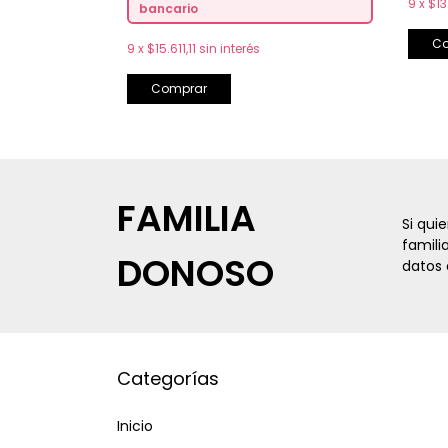
9
x
$13
bancario
C
9
x
$15.611,11
sin interés
Comprar
FAMILIA
Si qui
famili
DONOSO
datos 
Categorías
Inicio