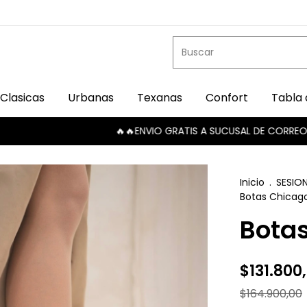
Clasicas
Urbanas
Texanas
Confort
Tabla 
🔥🔥ENVIO GRATIS A SUCUSAL DE CORREO ARGENTI
Inicio
.
SESIO
Botas Chicag
Bota
$131.800
$164.900,00