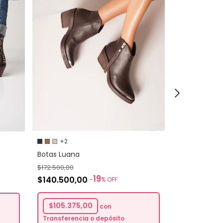
+1
Botas Lorna
+2
$156.100,00
Botas Luana
$124.900,
$172.500,00
19
$140.500,00
-
%
OFF
$93.675,
Transferenc
$105.375,00
bancario
con
Transferencia o depósito