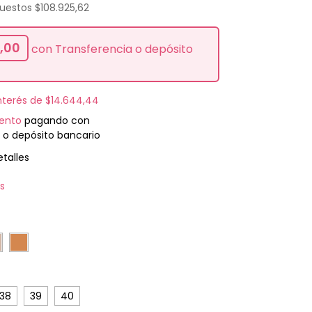
puestos
$108.925,62
,00
con
Transferencia o depósito
interés de
$14.644,44
ento
pagando con
 o depósito bancario
talles
is
38
39
40