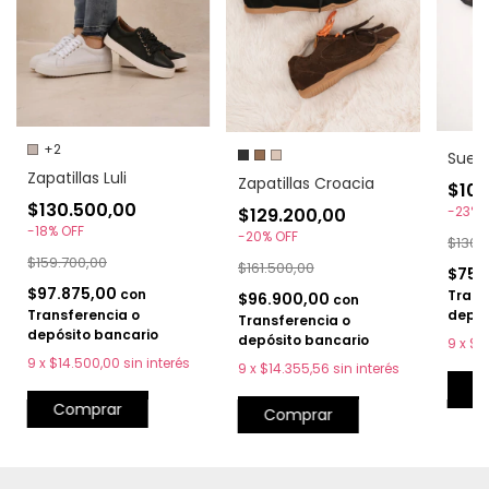
+2
Sueco
Zapatillas Luli
Zapatillas Croacia
$100
$130.500,00
-
23
%
$129.200,00
-
18
%
OFF
-
20
%
OFF
$130.
$159.700,00
$161.500,00
$75.
$97.875,00
con
Trans
$96.900,00
con
depós
Transferencia o
Transferencia o
depósito bancario
depósito bancario
9
x
$11
9
x
$14.500,00
sin interés
9
x
$14.355,56
sin interés
C
Comprar
Comprar