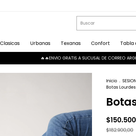
Clasicas
Urbanas
Texanas
Confort
Tabla 
🔥🔥ENVIO GRATIS A SUCUSAL DE CORREO ARGENTINO🔥
Inicio
.
SESIO
Botas Lourdes
Botas
$150.500
$182.900,00