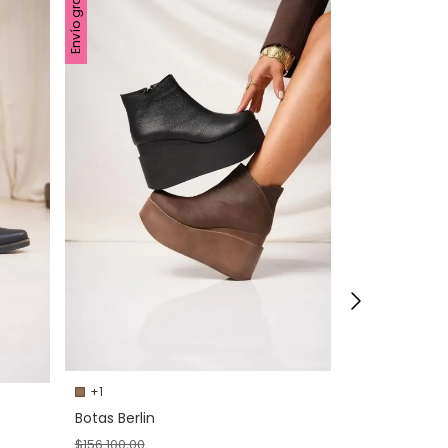
Envío gratis
Envío gratis
+1
Botas Berlin
Borcegos Bo
$156.100,00
$169.500,00