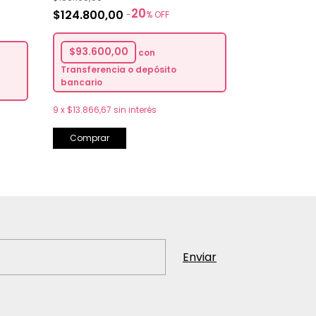
20
$124.800,00
$140.500,
-
%
OFF
$93.600,00
$105.375
con
Transferencia o depósito
Transferenc
bancario
bancario
9
x
$13.866,67
sin interés
9
x
$15.611,11
sin
Comprar
Comprar