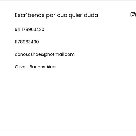
Escríbenos por cualquier duda
541178963430
1178963430
donososhoes@hotmail.com
Olivos, Buenos Aires