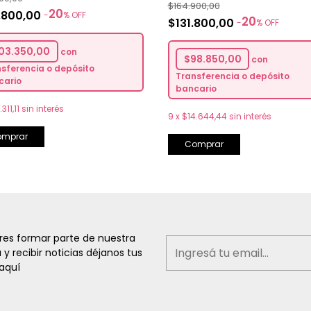
$164.900,00
20
.800,00
-
%
OFF
20
$131.800,00
-
%
OFF
03.350,00
con
$98.850,00
con
sferencia o depósito
Transferencia o depósito
cario
bancario
311,11
sin interés
9
x
$14.644,44
sin interés
omprar
Comprar
eres formar parte de nuestra
a y recibir noticias déjanos tus
aquí