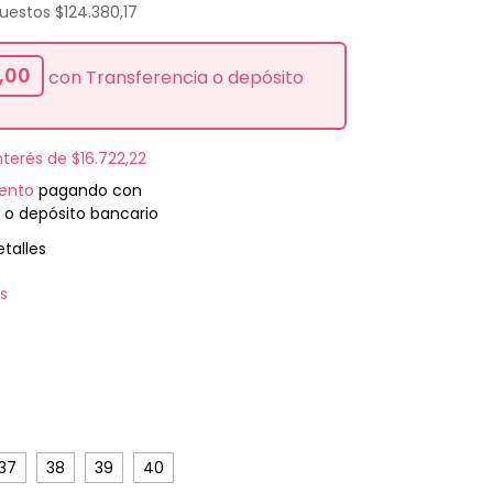
puestos
$124.380,17
,00
con
Transferencia o depósito
interés de
$16.722,22
ento
pagando con
 o depósito bancario
talles
is
37
38
39
40