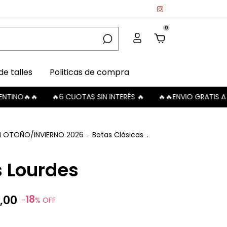
0
de talles
Politicas de compra
🔥
🔥6 CUOTAS SIN INTERÉS 🔥
🔥🔥ENVIO GRATIS A SUCUSAL
N OTOÑO/INVIERNO 2026
.
Botas Clásicas
.
 Lourdes
18
,00
-
%
OFF