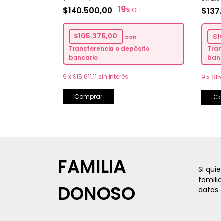
19
$140.500,00
$137
-
%
OFF
sito
$105.375,00
$1
con
Transferencia o depósito
Tran
bancario
ban
9
x
$15.611,11
sin interés
9
x
$15.
Comprar
C
FAMILIA
Si qui
famili
DONOSO
datos 