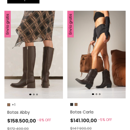
Envío gratis
Envío gratis
+1
Botas Carla
Botas Abby
$141.100,00
-
5
%
OFF
$158.500,00
-
8
%
OFF
$147.900,00
$172.400,00