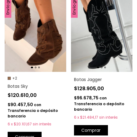
Envío gratis
Envío gratis
+2
Botas Jagger
Botas Sky
$128.905,00
$120.610,00
$96.678,75
con
Transferencia o depósito
$90.457,50
con
bancario
Transferencia o depósito
bancario
6
x
$21.484,17
sin interés
6
x
$20.101,67
sin interés
Comprar