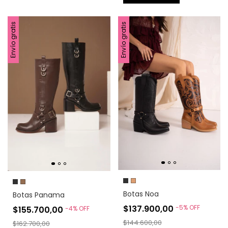
Envío gratis
Envío gratis
Botas Noa
Botas Panama
$137.900,00
-
5
%
OFF
$155.700,00
-
4
%
OFF
$144.600,00
$162.700,00