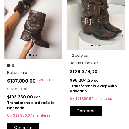
2 colores
Botas Chester
$128.379,00
Botas Lula
$96.284,25
$137.800,00
-
9
%
OFF
con
Transferencia o depósito
$151.500,00
bancario
$103.350,00
con
6
x
$21.396,50
sin interés
Transferencia o depósito
bancario
Comprar
6
x
$22.966,67
sin interés
Comprar