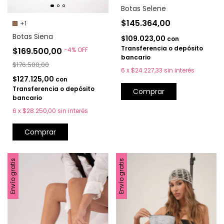
Botas Selene
$145.364,00
+1
Botas Siena
$109.023,00
con
Transferencia o depósito
$169.500,00
-
4
%
OFF
bancario
$176.500,00
6
x
$24.227,33
sin interés
$127.125,00
con
Transferencia o depósito
Comprar
bancario
6
x
$28.250,00
sin interés
Comprar
Envío gratis
Envío gratis