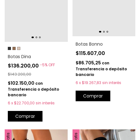
Botas Bonno
$115.607,00
Botas Dina
$86.705,25
con
$136.200,00
-
5
%
OFF
Transferencia o depósito
$143.200,00
bancario
6
x
$19.267,83
sin interés
$102.150,00
con
Transferencia o depósito
bancario
Comprar
6
x
$22.700,00
sin interés
Comprar