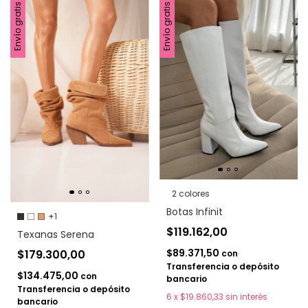
Envío gratis
Envío gratis
2 colores
Botas Infinit
+1
$119.162,00
Texanas Serena
$89.371,50
$179.300,00
con
Transferencia o depósito
$134.475,00
con
bancario
Transferencia o depósito
6
x
$19.860,33
sin interés
bancario