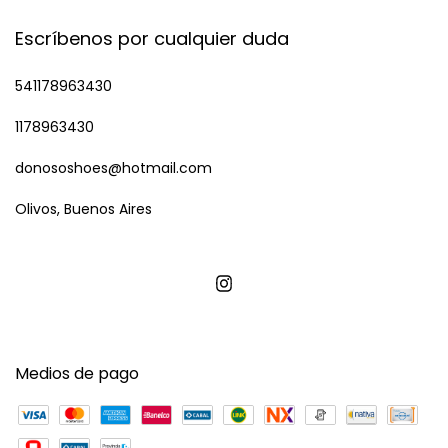
Escríbenos por cualquier duda
541178963430
1178963430
donososhoes@hotmail.com
Olivos, Buenos Aires
Medios de pago