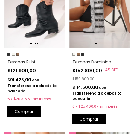
Texanas Dominica
Texanas Rubi
$152.800,00
-
4
%
OFF
$121.900,00
$159.800,00
$91.425,00
con
Transferencia o depósito
$114.600,00
con
bancario
Transferencia o depósito
bancario
6
x
$20.316,67
sin interés
6
x
$25.466,67
sin interés
Comprar
Comprar