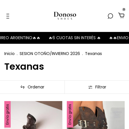
0
INO🔥🔥
🔥6 CUOTAS SIN INTERÉS 🔥
🔥🔥ENVIO GRATIS A SU
Inicio
.
SESION OTOÑO/INVIERNO 2026
.
Texanas
Texanas
Ordenar
Filtrar
Envío gratis
Envío gratis