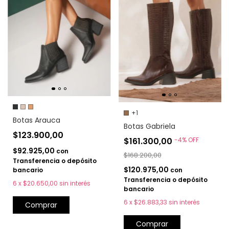
+1
Botas Arauca
Botas Gabriela
$123.900,00
$161.300,00
-
4
%
OFF
$92.925,00
con
$168.200,00
Transferencia o depósito
$120.975,00
con
bancario
Transferencia o depósito
6
x
$20.650,00
sin interés
bancario
6
x
$26.883,33
sin interés
Comprar
Comprar