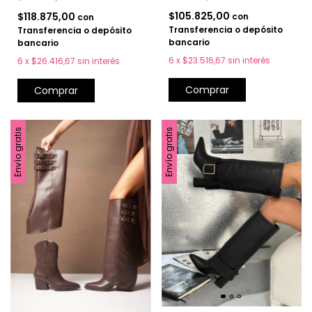
$105.825,00
$118.875,00
con
con
Transferencia o depósito
Transferencia o depósito
bancario
bancario
6
x
$23.516,67
sin interés
6
x
$26.416,67
sin interés
Comprar
Comprar
Envío gratis
Envío gratis