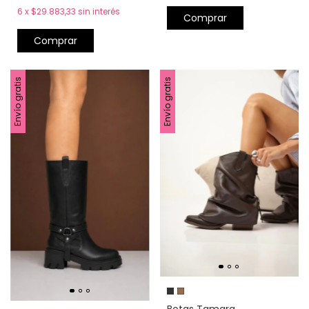
6
x
$29.883,33
sin interés
Comprar
Comprar
Envío gratis
Envío gratis
Botas Tamara