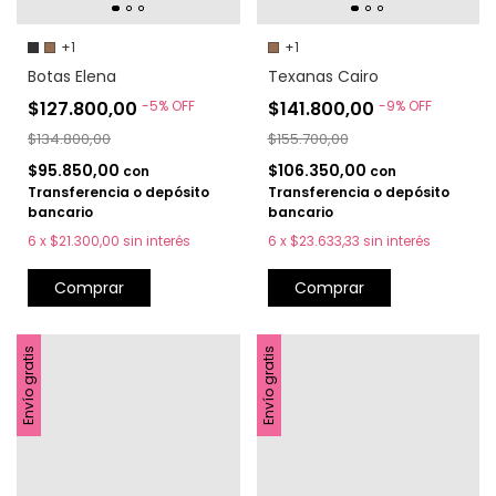
+1
+1
Botas Elena
Texanas Cairo
$127.800,00
-
5
%
OFF
$141.800,00
-
9
%
OFF
$134.800,00
$155.700,00
$95.850,00
$106.350,00
con
con
Transferencia o depósito
Transferencia o depósito
bancario
bancario
6
x
$21.300,00
sin interés
6
x
$23.633,33
sin interés
Comprar
Comprar
Envío gratis
Envío gratis