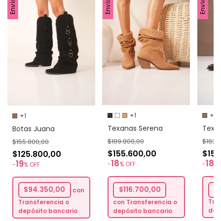
+1
+1
+1
Texanas Serena
Texa
Botas Juana
$189.800,00
$182.
$155.800,00
$155.600,00
$150
$125.800,00
18
18
19
-
%
OFF
-
%
-
%
OFF
$116.700,00
$1
$94.350,00
con
con
Transferencia o
Tra
Transferencia o
depósito bancario
dep
depósito bancario