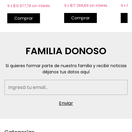
9
x
$17.288,89
sin interés
9
x
$16
9
x
$13.977,78
sin interés
Comprar
C
Comprar
FAMILIA DONOSO
Si quieres formar parte de nuestra familia y recibir noticias
déjanos tus datos aquí