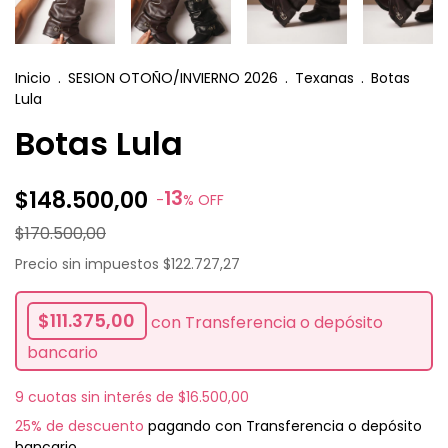
Inicio
.
SESION OTOÑO/INVIERNO 2026
.
Texanas
.
Botas
Lula
Botas Lula
13
$148.500,00
-
%
OFF
$170.500,00
Precio sin impuestos
$122.727,27
$111.375,00
con
Transferencia o depósito
bancario
9
cuotas sin interés de
$16.500,00
25% de descuento
pagando con Transferencia o depósito
bancario