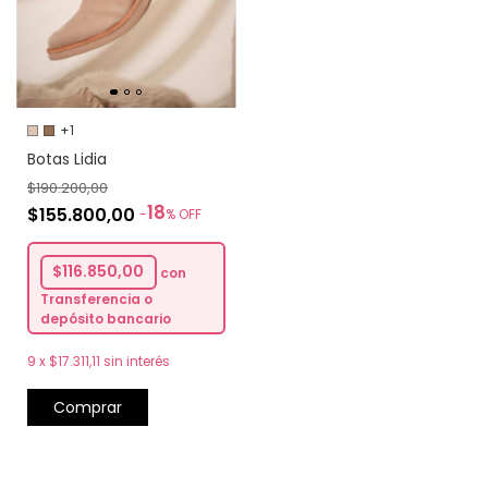
+1
Botas Lidia
$190.200,00
18
$155.800,00
-
%
OFF
$116.850,00
con
Transferencia o
depósito bancario
9
x
$17.311,11
sin interés
Comprar