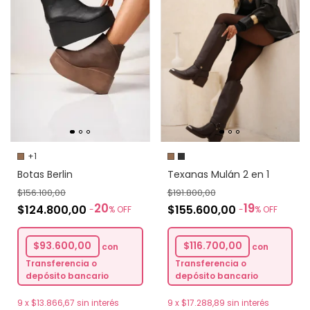
+1
Botas Berlin
Texanas Mulán 2 en 1
$156.100,00
$191.800,00
20
19
$124.800,00
$155.600,00
-
%
OFF
-
%
OFF
$93.600,00
$116.700,00
con
con
Transferencia o
Transferencia o
depósito bancario
depósito bancario
9
x
$13.866,67
sin interés
9
x
$17.288,89
sin interés