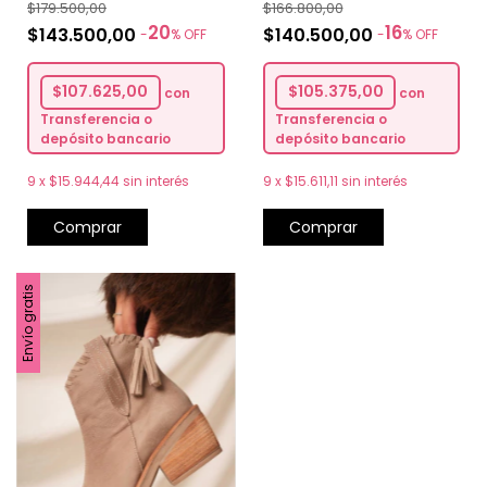
$166.800,00
$179.500,00
16
20
$140.500,00
$143.500,00
-
%
OFF
-
%
OFF
$105.375,00
$107.625,00
con
con
Transferencia o
Transferencia o
depósito bancario
depósito bancario
9
x
$15.611,11
sin interés
9
x
$15.944,44
sin interés
Comprar
Comprar
Envío gratis