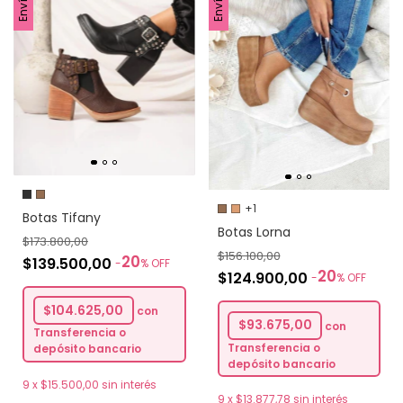
+1
Botas Tifany
Botas Lorna
$173.800,00
$156.100,00
20
$139.500,00
-
%
OFF
20
$124.900,00
-
%
OFF
$104.625,00
con
$93.675,00
con
Transferencia o
Transferencia o
depósito bancario
depósito bancario
9
x
$15.500,00
sin interés
9
x
$13.877,78
sin interés