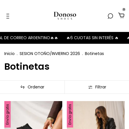
0
CORREO ARGENTINO🔥🔥
🔥6 CUOTAS SIN INTERÉS 🔥
🔥🔥ENV
Inicio
.
SESION OTOÑO/INVIERNO 2026
.
Botinetas
Botinetas
Ordenar
Filtrar
Envío gratis
Envío gratis