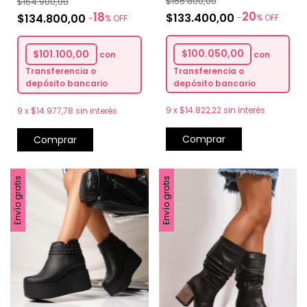
$166.800,00
$164.900,00
20
18
$133.400,00
$134.800,00
-
%
OFF
-
%
OFF
$100.050,00
$101.100,00
con
con
Transferencia o
Transferencia o
depósito bancario
depósito bancario
9
x
$14.822,22
sin interés
9
x
$14.977,78
sin interés
Comprar
Comprar
Envío gratis
Envío gratis