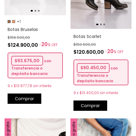
+1
Botas Bruselas
Botas Scarlet
$156.500,00
20
$124.900,00
$150.600,00
-
%
OFF
20
$120.600,00
-
%
OFF
$93.675,00
con
$90.450,00
con
Transferencia o
depósito bancario
Transferencia o
depósito bancario
9
x
$13.877,78
sin interés
9
x
$13.400,00
sin interés
Comprar
Comprar
Envío gratis
Envío gratis