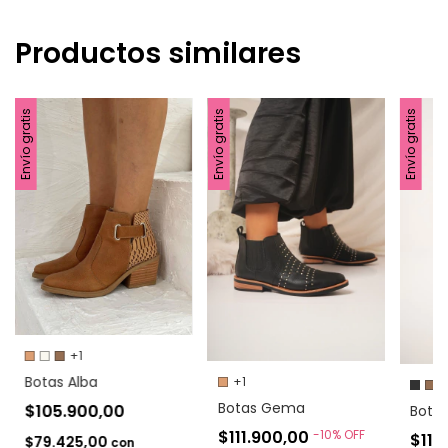
Productos similares
Envío gratis
Envío gratis
Envío gratis
+1
Botas Alba
+1
+
Botas Gema
$105.900,00
Botas
$111.900,00
-
10
%
OFF
$117
$79.425,00
con