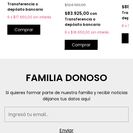
Transferencia o
$124.100,00
$88.
depósito bancario
Trans
$83.925,00
con
6
x
$17.650,00
sin interés
depós
Transferencia o
depósito bancario
6
x
$1
Comprar
6
x
$18.650,00
sin interés
C
Comprar
FAMILIA DONOSO
Si quieres formar parte de nuestra familia y recibir noticias
déjanos tus datos aquí