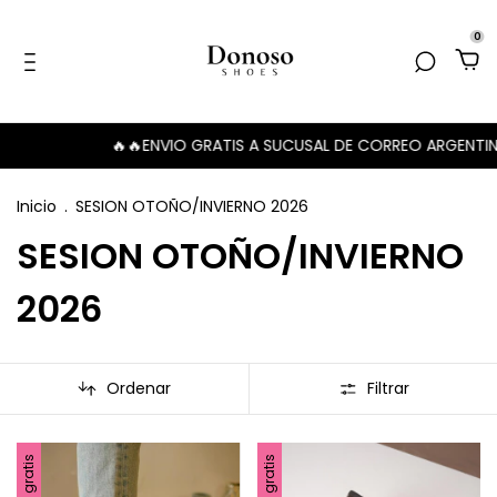
0
🔥ENVIO GRATIS A SUCUSAL DE CORREO ARGENTINO🔥🔥
🔥6 C
Inicio
.
SESION OTOÑO/INVIERNO 2026
SESION OTOÑO/INVIERNO
2026
Ordenar
Filtrar
Envío gratis
Envío gratis