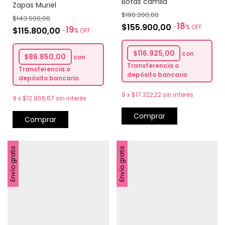
Botas camila
Zapas Muriel
$190.200,00
$143.500,00
18
$155.900,00
-
%
OFF
19
$115.800,00
-
%
OFF
$116.925,00
con
$86.850,00
con
Transferencia o
Transferencia o
depósito bancario
depósito bancario
9
x
$17.322,22
sin interés
9
x
$12.866,67
sin interés
Comprar
Comprar
Envío gratis
Envío gratis