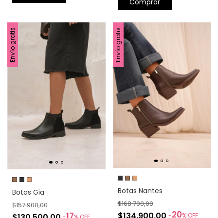
Comprar
Envío gratis
Envío gratis
Botas Nantes
Botas Gia
$168.700,00
$157.900,00
20
17
$134.900,00
-
%
OFF
$130.500,00
-
%
OFF