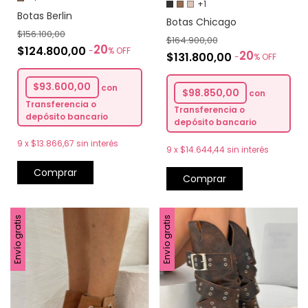
+1
Botas Berlin
Botas Chicago
$156.100,00
$164.900,00
20
$124.800,00
-
%
OFF
20
$131.800,00
-
%
OFF
$93.600,00
con
$98.850,00
con
Transferencia o
Transferencia o
depósito bancario
depósito bancario
9
x
$13.866,67
sin interés
9
x
$14.644,44
sin interés
Comprar
Comprar
Envío gratis
Envío gratis