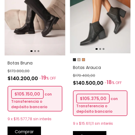
Botas Bruna
Botas Arauca
$173.800,00
$170.400,00
19
$140.200,00
-
%
OFF
18
$140.500,00
-
%
OFF
$105.150,00
con
$105.375,00
con
Transferencia o
Transferencia o
depósito bancario
depósito bancario
9
x
$15.577,78
sin interés
9
x
$15.611,11
sin interés
Comprar