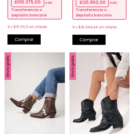
$105.375,00
$125.850,00
con
con
Transferencia o
Transferencia o
depósito bancario
depósito bancario
9
x
$15.611,11
sin interés
9
x
$18.644,44
sin interés
Comprar
Comprar
Envío gratis
Envío gratis