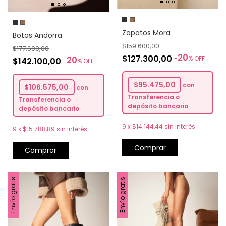
Zapatos Mora
Botas Andorra
$159.600,00
$177.600,00
20
$127.300,00
20
-
%
OFF
$142.100,00
-
%
OFF
$95.475,00
con
$106.575,00
con
Transferencia o
Transferencia o
depósito bancario
depósito bancario
9
x
$14.144,44
sin interés
9
x
$15.788,89
sin interés
Comprar
Comprar
Envío gratis
Envío gratis