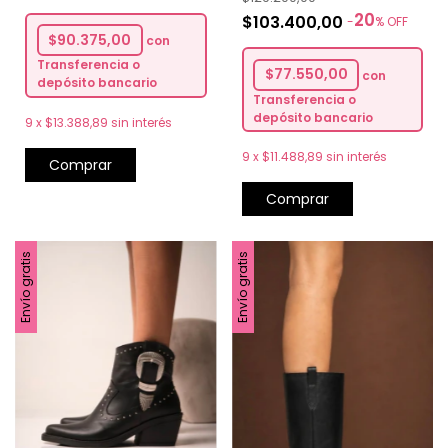
20
$103.400,00
-
%
OFF
$90.375,00
con
Transferencia o
$77.550,00
con
depósito bancario
Transferencia o
depósito bancario
9
x
$13.388,89
sin interés
9
x
$11.488,89
sin interés
Comprar
Comprar
Envío gratis
Envío gratis