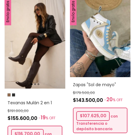
Envío gratis
Envío gratis
Zapas "Sol de mayo"
$179.500,00
20
$143.500,00
-
%
OFF
Texanas Mulán 2 en 1
$191.800,00
$107.625,00
con
19
$155.600,00
-
%
OFF
Transferencia o
depósito bancario
$116.700,00
con