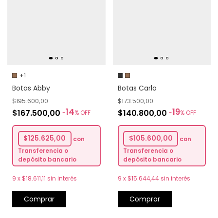
+1
Botas Carla
Botas Abby
$173.500,00
$195.600,00
19
14
$140.800,00
$167.500,00
-
%
OFF
-
%
OFF
$105.600,00
$125.625,00
con
con
Transferencia o
Transferencia o
depósito bancario
depósito bancario
9
x
$15.644,44
sin interés
9
x
$18.611,11
sin interés
Comprar
Comprar