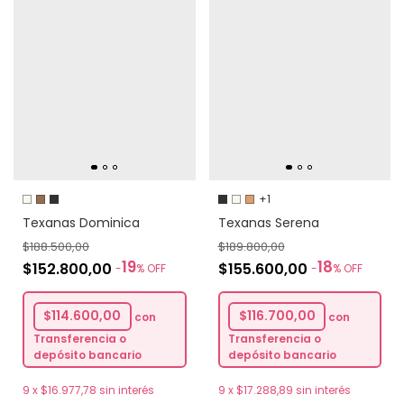
+1
Texanas Dominica
Texanas Serena
$188.500,00
$189.800,00
19
18
$152.800,00
$155.600,00
-
%
OFF
-
%
OFF
$114.600,00
$116.700,00
con
con
Transferencia o
Transferencia o
depósito bancario
depósito bancario
9
x
$16.977,78
sin interés
9
x
$17.288,89
sin interés