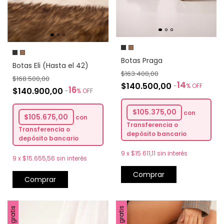
Botas Praga
Botas Eli (Hasta el 42)
$163.400,00
$168.500,00
14
$140.500,00
-
%
OFF
16
$140.900,00
-
%
OFF
$105.375,00
con
$105.675,00
con
Transferencia o
Transferencia o
depósito bancario
depósito bancario
9
x
$15.611,11
sin interés
9
x
$15.655,56
sin interés
Comprar
Comprar
Envío gratis
Envío gratis