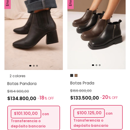
2 colores
Botas Prada
Botas Pandora
$166.800,00
$164.900,00
20
18
$133.500,00
-
%
OFF
$134.800,00
-
%
OFF
$100.125,00
con
$101.100,00
con
Transferencia o
Transferencia o
depósito bancario
depósito bancario