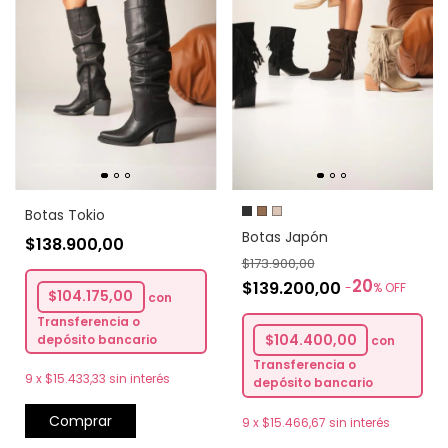
Botas Tokio
Botas Japón
$138.900,00
$173.900,00
20
$139.200,00
-
%
OFF
$104.175,00
con
Transferencia o
$104.400,00
depósito bancario
con
Transferencia o
9
x
$15.433,33
sin interés
depósito bancario
Comprar
9
x
$15.466,67
sin interés