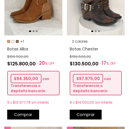
+1
2 colores
Botas Alba
Botas Chester
$156.500,00
$156.500,00
20
17
$125.800,00
$130.500,00
-
%
OFF
-
%
OFF
$94.350,00
$97.875,00
con
con
Transferencia o
Transferencia o
depósito bancario
depósito bancario
9
x
$13.977,78
sin interés
9
x
$14.500,00
sin interés
Comprar
Comprar