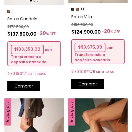
+1
+1
Botas Vita
Botas Candela
$156.500,00
$172.500,00
20
$124.900,00
-
%
OFF
20
$137.800,00
-
%
OFF
$93.675,00
con
$103.350,00
con
Transferencia o
Transferencia o
depósito bancario
depósito bancario
9
x
$13.877,78
sin interés
9
x
$15.311,11
sin interés
Comprar
Comprar
Envío gratis
Envío gratis