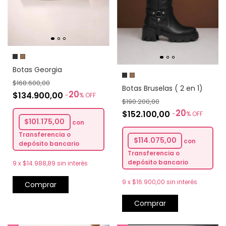
Botas Georgia
$168.600,00
Botas Bruselas ( 2 en 1)
20
$134.900,00
-
%
OFF
$190.200,00
20
$152.100,00
-
%
OFF
$101.175,00
con
Transferencia o
$114.075,00
con
depósito bancario
Transferencia o
depósito bancario
9
x
$14.988,89
sin interés
9
x
$16.900,00
sin interés
Comprar
Comprar