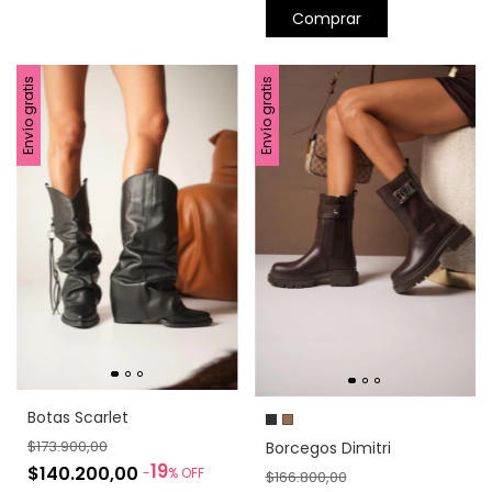
Comprar
Envío gratis
Envío gratis
Botas Scarlet
$173.900,00
Borcegos Dimitri
19
$140.200,00
-
%
OFF
$166.800,00