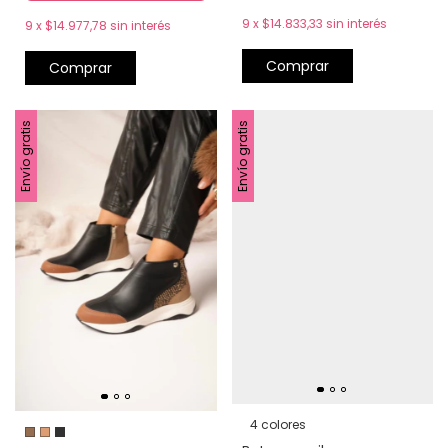
9
x
$14.833,33
sin interés
9
x
$14.977,78
sin interés
Comprar
Comprar
Envío gratis
Envío gratis
4 colores