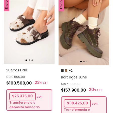
Suecos Dalí
+2
$130.500,00
Borcegos June
23
$100.500,00
-
%
OFF
$197.300,00
20
$157.900,00
-
%
OFF
$75.375,00
con
Transferencia o
$118.425,00
con
depósito bancario
Transferencia o