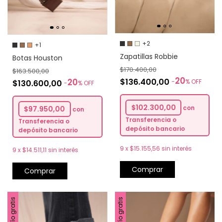
+2
+1
Zapatillas Robbie
Botas Houston
$170.400,00
$163.500,00
20
$136.400,00
20
-
%
OFF
$130.600,00
-
%
OFF
$102.300,00
con
$97.950,00
con
Transferencia o
Transferencia o
depósito bancario
depósito bancario
9
x
$15.155,56
sin interés
9
x
$14.511,11
sin interés
Comprar
Comprar
Envío gratis
Envío gratis