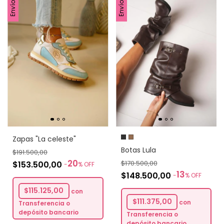
Zapas "La celeste"
Botas Lula
$191.500,00
20
$170.500,00
$153.500,00
-
%
OFF
13
$148.500,00
-
%
OFF
$115.125,00
con
$111.375,00
con
Transferencia o
depósito bancario
Transferencia o
depósito bancario