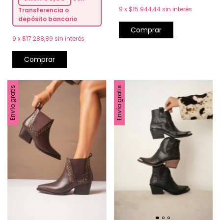
9
x
$15.944,44
sin interés
Transferencia o
depósito bancario
Comprar
9
x
$17.288,89
sin interés
Comprar
Envío gratis
Envío gratis