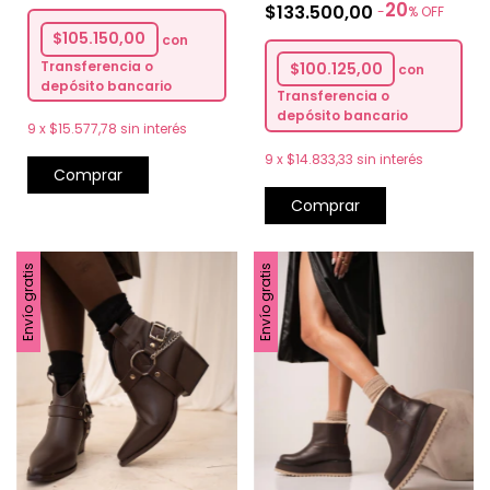
20
$133.500,00
-
%
OFF
$105.150,00
con
Transferencia o
$100.125,00
con
depósito bancario
Transferencia o
depósito bancario
9
x
$15.577,78
sin interés
9
x
$14.833,33
sin interés
Comprar
Comprar
Envío gratis
Envío gratis