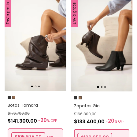
Envío gratis
Envío gratis
Botas Tamara
Zapatos Gio
$176.700,00
$166.800,00
20
20
$141.300,00
$133.400,00
-
%
OFF
-
%
OFF
$105.975,00
con