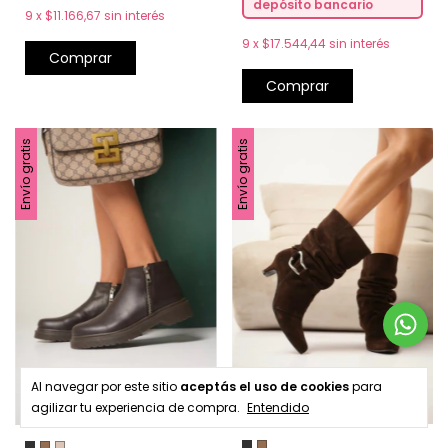
depósito bancario
9
x
$11.166,67
sin interés
9
x
$17.544,44
sin interés
Comprar
Comprar
Envío gratis
Envío gratis
Al navegar por este sitio
aceptás el uso de cookies
para
agilizar tu experiencia de compra.
Entendido